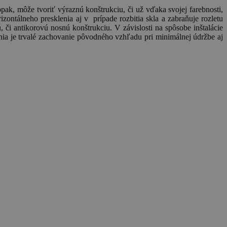
opak, môže tvoriť výraznú konštrukciu, či už vďaka svojej farebnosti,
zontálneho presklenia aj v prípade rozbitia skla a zabraňuje rozletu
či antikorovú nosnú konštrukciu. V závislosti na spôsobe inštalácie
enia je trvalé zachovanie pôvodného vzhľadu pri minimálnej údržbe aj