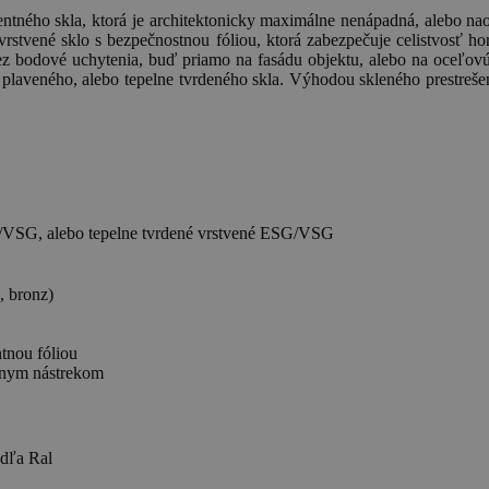
arentného skla, ktorá je architektonicky maximálne nenápadná, alebo na
rstvené sklo s bezpečnostnou fóliou, ktorá zabezpečuje celistvosť hori
z bodové uchytenia, buď priamo na fasádu objektu, alebo na oceľovú, 
z plaveného, alebo tepelne tvrdeného skla. Výhodou skleného prestreš
/VSG, alebo tepelne tvrdené vrstvené ESG/VSG
, bronz)
ntnou fóliou
nnym nástrekom
odľa Ral