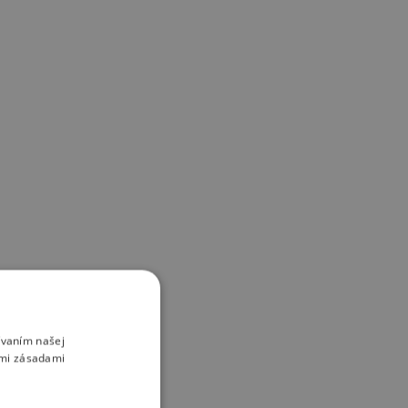
ívaním našej
imi zásadami