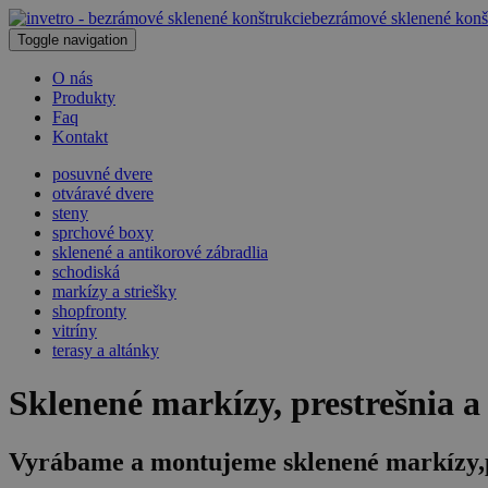
bezrámové sklenené konš
Toggle navigation
O nás
Produkty
Faq
Kontakt
posuvné dvere
otváravé dvere
steny
sprchové boxy
sklenené a antikorové zábradlia
schodiská
markízy a striešky
shopfronty
vitríny
terasy a altánky
Sklenené markízy, prestrešnia a
Vyrábame a montujeme sklenené markízy,pr