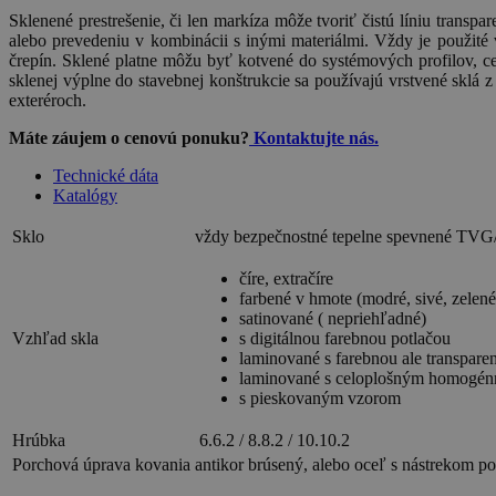
Sklenené prestrešenie, či len markíza môže tvoriť čistú líniu transp
alebo prevedeniu v kombinácii s inými materiálmi. Vždy je použité v
črepín. Sklené platne môžu byť kotvené do systémových profilov, ce
sklenej výplne do stavebnej konštrukcie sa používajú vrstvené sklá 
exteréroch.
Máte záujem o cenovú ponuku?
Kontaktujte nás.
Technické dáta
Katalógy
Sklo
vždy bezpečnostné tepelne spevnené TVG
číre, extračíre
farbené v hmote (modré, sivé, zelené
satinované ( nepriehľadné)
Vzhľad skla
s digitálnou farebnou potlačou
laminované s farebnou ale transpare
laminované s celoplošným homogé
s pieskovaným vzorom
Hrúbka
6.6.2 / 8.8.2 / 10.10.2
Porchová úprava kovania
antikor brúsený, alebo oceľ s nástrekom p